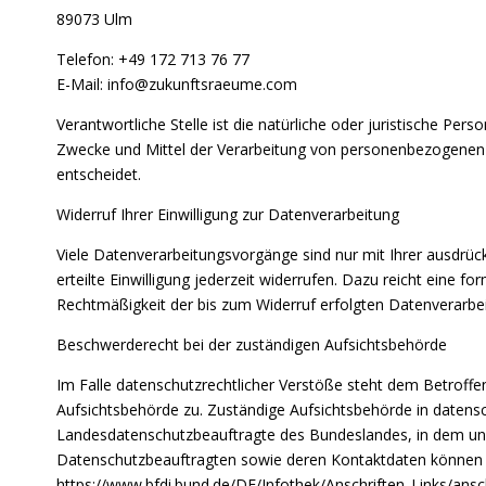
89073 Ulm
Telefon: +49 172 713 76 77
E-Mail: info@zukunftsraeume.com
Verantwortliche Stelle ist die natürliche oder juristische Per
Zwecke und Mittel der Verarbeitung von personenbezogenen 
entscheidet.
Widerruf Ihrer Einwilligung zur Datenverarbeitung
Viele Datenverarbeitungsvorgänge sind nur mit Ihrer ausdrückl
erteilte Einwilligung jederzeit widerrufen. Dazu reicht eine fo
Rechtmäßigkeit der bis zum Widerruf erfolgten Datenverarbei
Beschwerderecht bei der zuständigen Aufsichtsbehörde
Im Falle datenschutzrechtlicher Verstöße steht dem Betroff
Aufsichtsbehörde zu. Zuständige Aufsichtsbehörde in datensc
Landesdatenschutzbeauftragte des Bundeslandes, in dem unse
Datenschutzbeauftragten sowie deren Kontaktdaten könne
https://www.bfdi.bund.de/DE/Infothek/Anschriften_Links/ansch